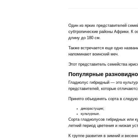
Один из ярких представителей семе
субтропические районы Африки. К о
длину до 180 см.
Также встречается еще одно названи
напоминают воинский меч.
Этот представитель семейства ирисо
Популярные разновидно
Гладиолус гибридный — это культур
представителей, которые отличаютс
Принято объединять сорта в следую
дикорастущие;
культурные.
Сорта гладиолусов гибридных или к
летний период цветения и низкая ус
К группе развития в зимний и весе