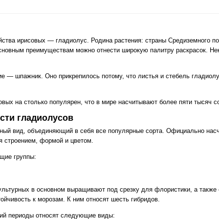
йства ирисовых — гладиолус. Родина растения: страны Средиземного по
сновным преимуществам можно отнести широкую палитру раскрасок. Нек
е — шпажник‎. Оно прикрепилось потому, что листья и стебель гладиолу
вых на столько популярен, что в мире насчитывают более пяти тысяч со
сти гладиолусов
ный вид, объединяющий в себя все популярные сорта. Официально насч
я строением, формой и цветом.
щие группы:
ультурных в основном выращивают под срезку для флористики, а также
тойчивость к морозам. К ним относят шесть гибридов.
нний периоды относят следующие виды: