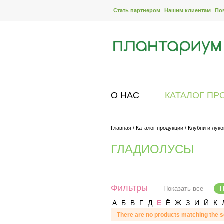
Стать партнером
Нашим клиентам
По
О НАС
КАТАЛОГ ПР
Главная
/
Каталог продукции
/
Клубни и луко
ГЛАДИОЛУСЫ
Фильтры
Показать все
П
А
Б
В
Г
Д
Е
Ё
Ж
З
И
Й
К
There are no products matching the s