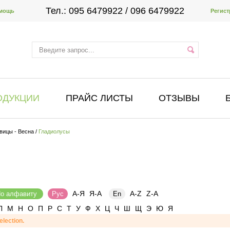
Тел.:
095 6479922
/ 096 6479922
мощь
Регист
ОДУКЦИИ
ПРАЙС ЛИСТЫ
ОТЗЫВЫ
вицы - Весна
/
Гладиолусы
А-Я
Я-А
A-Z
Z-A
о алфавиту
Рус
En
Л
М
Н
О
П
Р
С
Т
У
Ф
Х
Ц
Ч
Ш
Щ
Э
Ю
Я
election.