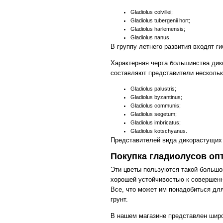
Gladiolus colvillei;
Gladiolus tubergenii hort;
Gladiolus harlemensis;
Gladiolus nanus.
В группу летнего развития входят г
Характерная черта большинства дик
составляют представители нескольк
Gladiolus palustris;
Gladiolus byzantinus;
Gladiolus communis;
Gladiolus segetum;
Gladiolus imbricatus;
Gladiolus kotschyanus.
Представителей вида дикорастущих 
Покупка гладиолусов оп
Эти цветы пользуются такой большо
хорошей устойчивостью к совершенн
Все, что может им понадобиться дл
грунт.
В нашем магазине представлен широ