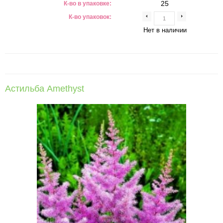
25
К-во в упаковке:
К-во упаковок:
Нет в наличии
Астильба Amethyst