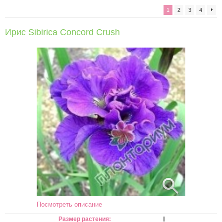
1
2
3
4
Ирис Sibirica Concord Crush
Посмотреть описание
I
Размер растения: