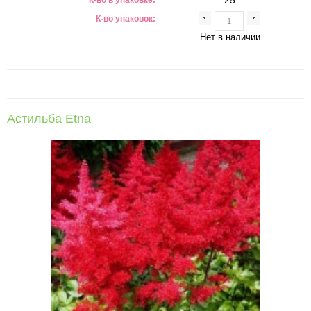
25
К-во в упаковке:
К-во упаковок:
Нет в наличии
Астильба Etna