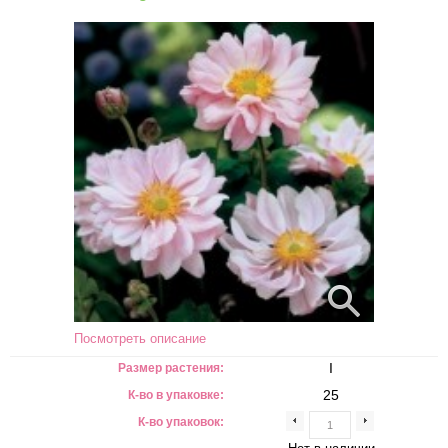
Посмотреть описание
I
Размер растения:
25
К-во в упаковке:
К-во упаковок: