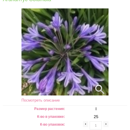
Посмотреть описание
I
Размер растения:
25
К-во в упаковке:
К-во упаковок: