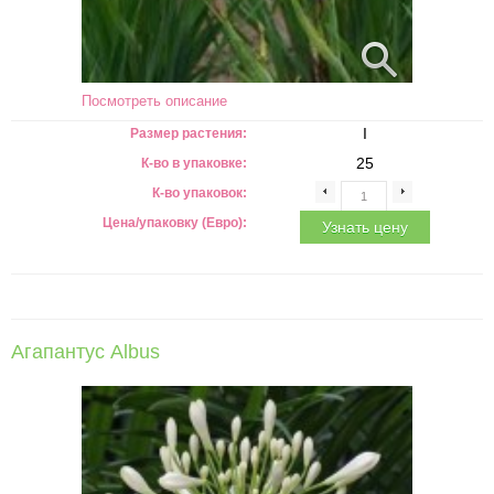
Посмотреть описание
I
Размер растения:
25
К-во в упаковке:
К-во упаковок:
Цена/упаковку (Евро):
Узнать цену
Агапантус Albus