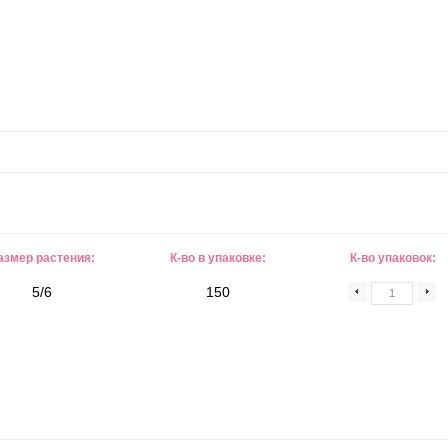
азмер растения:
К-во в упаковке:
К-во упаковок:
5/6
150