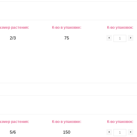
азмер растения:
К-во в упаковке:
К-во упаковок:
2/3
75
азмер растения:
К-во в упаковке:
К-во упаковок:
5/6
150