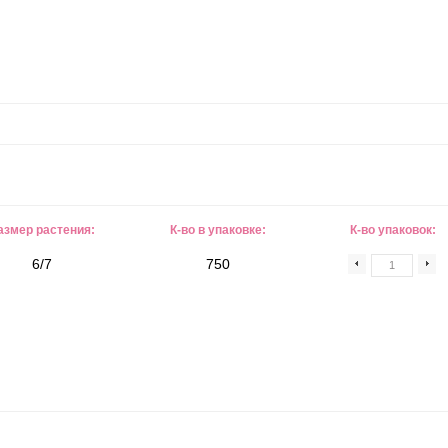
азмер растения:
К-во в упаковке:
К-во упаковок:
6/7
750