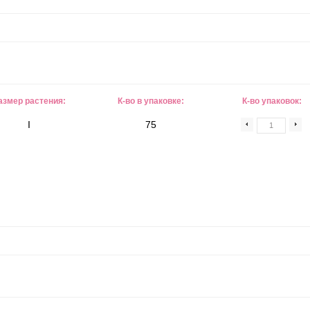
азмер растения:
К-во в упаковке:
К-во упаковок:
I
75