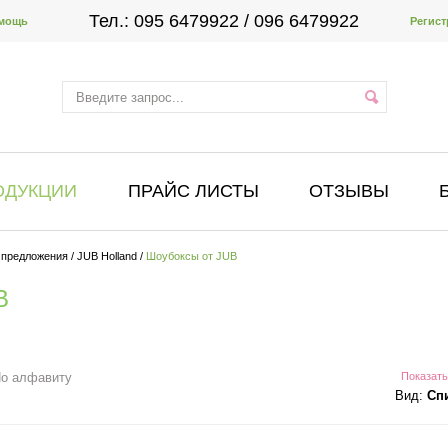
Тел.:
095 6479922
/ 096 6479922
мощь
Регист
ОДУКЦИИ
ПРАЙС ЛИСТЫ
ОТЗЫВЫ
 предложения
/
JUB Holland
/
Шоубоксы от JUB
B
о алфавиту
Показать
Вид:
Сп