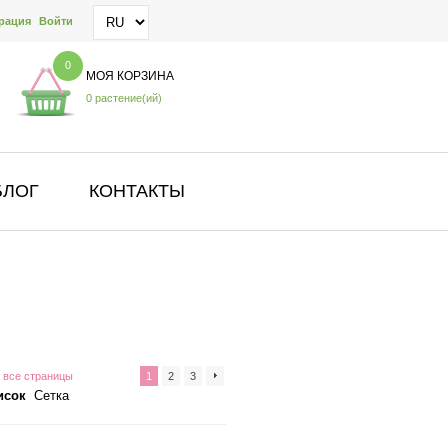
рация
Войти
0
МОЯ КОРЗИНА
0 растение(ий)
БЛОГ
КОНТАКТЫ
 все страницы
1
2
3
исок
Сетка