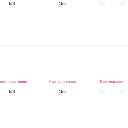
5/6
150
азмер растения:
К-во в упаковке:
К-во упаковок:
5/6
150