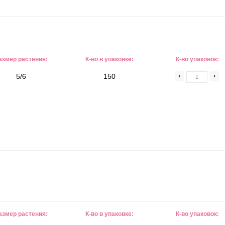
азмер растения:
К-во в упаковке:
К-во упаковок:
5/6
150
азмер растения:
К-во в упаковке:
К-во упаковок: