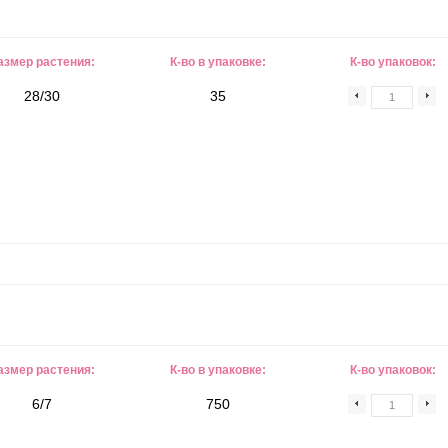
азмер растения:
К-во в упаковке:
К-во упаковок:
28/30
35
азмер растения:
К-во в упаковке:
К-во упаковок:
6/7
750