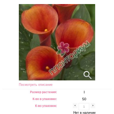
Посмотреть описание
I
Размер растения:
50
К-во в упаковке:
К-во упаковок:
Нет в наличии