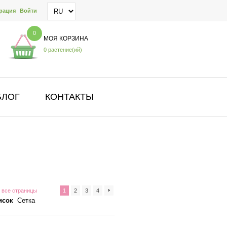
рация
Войти
0
МОЯ КОРЗИНА
0 растение(ий)
БЛОГ
КОНТАКТЫ
 все страницы
1
2
3
4
исок
Сетка