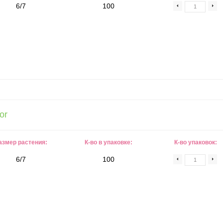
6/7
100
or
азмер растения:
К-во в упаковке:
К-во упаковок:
6/7
100