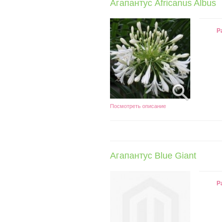
Агапантус Africanus Albus
Р
Посмотреть описание
Агапантус Blue Giant
Р