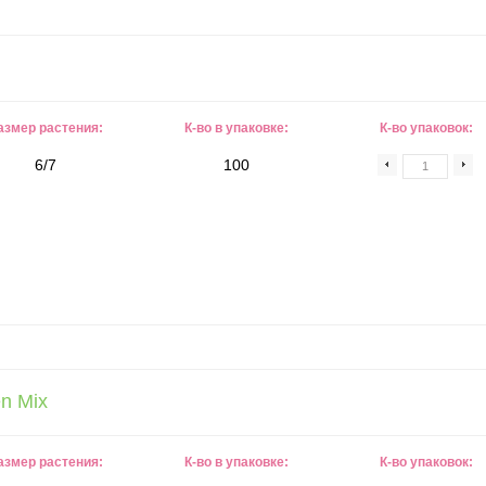
азмер растения:
К-во в упаковке:
К-во упаковок:
6/7
100
n Mix
азмер растения:
К-во в упаковке:
К-во упаковок: