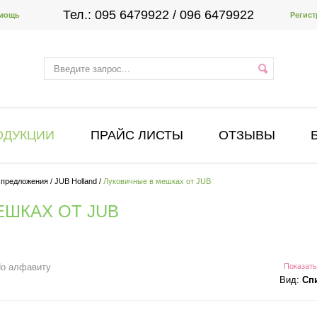
Тел.:
095 6479922
/ 096 6479922
мощь
Регист
ОДУКЦИИ
ПРАЙС ЛИСТЫ
ОТЗЫВЫ
 предложения
/
JUB Holland
/
Луковичные в мешках от JUB
ЕШКАХ ОТ JUB
о алфавиту
Показать
Вид:
Сп