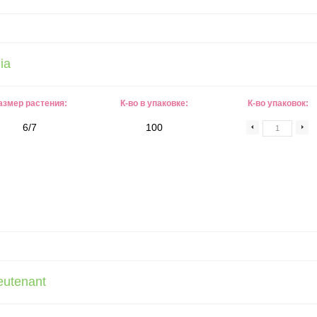
ia
азмер растения:
К-во в упаковке:
К-во упаковок:
6/7
100
eutenant