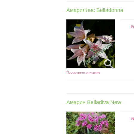
Амариллис Belladonna
Р
Посмотреть описание
Амарин Belladiva New
Р