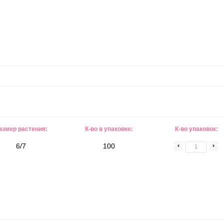
азмер растения:
К-во в упаковке:
К-во упаковок:
6/7
100