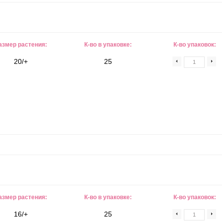
азмер растения:
К-во в упаковке:
К-во упаковок:
20/+
25
азмер растения:
К-во в упаковке:
К-во упаковок:
16/+
25