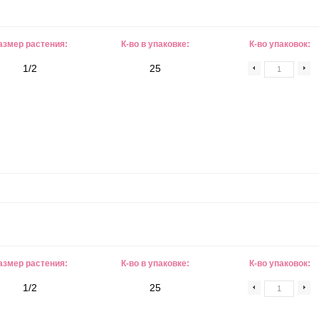
азмер растения:
К-во в упаковке:
К-во упаковок:
1/2
25
азмер растения:
К-во в упаковке:
К-во упаковок:
1/2
25