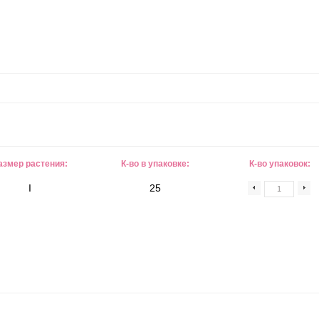
азмер растения:
К-во в упаковке:
К-во упаковок:
I
25