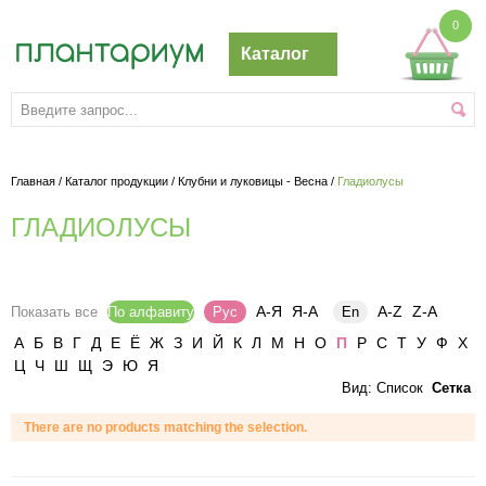
0
Каталог
Главная
/
Каталог продукции
/
Клубни и луковицы - Весна
/
Гладиолусы
ГЛАДИОЛУСЫ
А-Я
Я-А
A-Z
Z-A
Показать все
По алфавиту
Рус
En
А
Б
В
Г
Д
Е
Ё
Ж
З
И
Й
К
Л
М
Н
О
П
Р
С
Т
У
Ф
Х
Ц
Ч
Ш
Щ
Э
Ю
Я
Вид:
Список
Сетка
There are no products matching the selection.