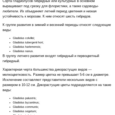
Сорта гладиолусов гибридных или культурных в основном
выращивают под срезку для флористики, а также садоводы-
любители. Их объединяет летний период цветения и низкая
устойчивость к морозам. К ним относят шесть гибридов.
К группе развития в зимний и весенний периоды относят следующие
виды:
Gladiolus colvillei;
Gladiolus tubergenii hort;
Gladiolus harlemensis;
Gladiolus nanus.
В группу летнего развития входят гибридный и первоцветный
гибридный.
Характерная черта большинства дикорастущих видов —
мелкоцветковость. Размер цветка не превышает 5-6 см в диаметре.
Исключение составляют представители нескольких видов с
размером в 10-12 см. Дикорастущие цветы подразделяются на такие
виды:
Gladiolus palustris;
Gladiolus byzantinus;
Gladiolus communis;
Gladiolus segetum;