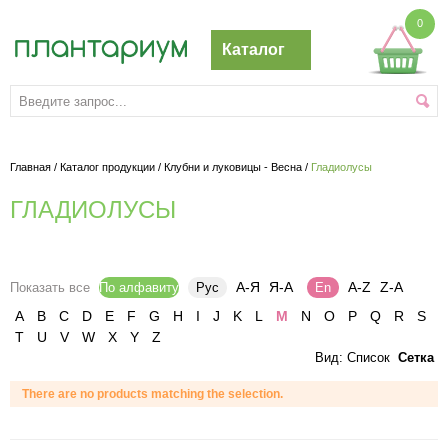
0
Каталог
Главная
/
Каталог продукции
/
Клубни и луковицы - Весна
/
Гладиолусы
ГЛАДИОЛУСЫ
А-Я
Я-А
A-Z
Z-A
Показать все
По алфавиту
Рус
En
A
B
C
D
E
F
G
H
I
J
K
L
M
N
O
P
Q
R
S
T
U
V
W
X
Y
Z
Вид:
Список
Сетка
There are no products matching the selection.