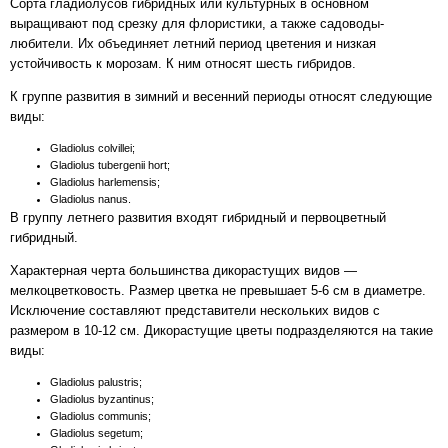
Сорта гладиолусов гибридных или культурных в основном
выращивают под срезку для флористики, а также садоводы-
любители. Их объединяет летний период цветения и низкая
устойчивость к морозам. К ним относят шесть гибридов.
К группе развития в зимний и весенний периоды относят следующие
виды:
Gladiolus colvillei;
Gladiolus tubergenii hort;
Gladiolus harlemensis;
Gladiolus nanus.
В группу летнего развития входят гибридный и первоцветный
гибридный.
Характерная черта большинства дикорастущих видов —
мелкоцветковость. Размер цветка не превышает 5-6 см в диаметре.
Исключение составляют представители нескольких видов с
размером в 10-12 см. Дикорастущие цветы подразделяются на такие
виды:
Gladiolus palustris;
Gladiolus byzantinus;
Gladiolus communis;
Gladiolus segetum;