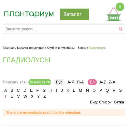
0
Каталог
Главная
/
Каталог продукции
/
Клубни и луковицы - Весна
/
Гладиолусы
ГЛАДИОЛУСЫ
А-Я
Я-А
A-Z
Z-A
Показать все
По алфавиту
Рус
En
A
B
C
D
E
F
G
H
I
J
K
L
M
N
O
P
Q
R
S
T
U
V
W
X
Y
Z
Вид:
Список
Сетка
There are no products matching the selection.