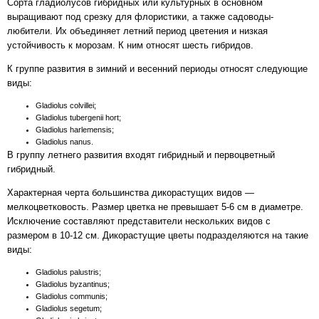
Сорта гладиолусов гибридных или культурных в основном
выращивают под срезку для флористики, а также садоводы-
любители. Их объединяет летний период цветения и низкая
устойчивость к морозам. К ним относят шесть гибридов.
К группе развития в зимний и весенний периоды относят следующие
виды:
Gladiolus colvillei;
Gladiolus tubergenii hort;
Gladiolus harlemensis;
Gladiolus nanus.
В группу летнего развития входят гибридный и первоцветный
гибридный.
Характерная черта большинства дикорастущих видов —
мелкоцветковость. Размер цветка не превышает 5-6 см в диаметре.
Исключение составляют представители нескольких видов с
размером в 10-12 см. Дикорастущие цветы подразделяются на такие
виды:
Gladiolus palustris;
Gladiolus byzantinus;
Gladiolus communis;
Gladiolus segetum;