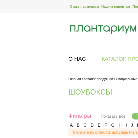
Стать партнером
Нашим клиентам
По
О НАС
КАТАЛОГ ПР
Главная
/
Каталог продукции
/
Специальные
ШОУБОКСЫ
Фильтры
Показать все
П
A
B
C
D
E
F
G
H
I
J
There are no products matching the s