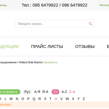
Тел.:
095 6479922
/ 096 6479922
мощь
Регист
ОДУКЦИИ
ПРАЙС ЛИСТЫ
ОТЗЫВЫ
 предложения
/
Holland Bulb Market
/
Шоубоксы
А-Я
Я-А
A-Z
Z-A
о алфавиту
Рус
En
K
L
M
N
O
P
Q
R
S
T
U
V
W
X
Y
Z
election.